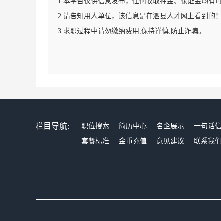
1.本平台仅供信息发布，任何收取押金、保证金均有
2.请告知用人单位，该信息是在泗县人才网上看到的
3.求职过程中请勿缴纳费用,保持谨慎,防止诈骗。
栏目导航:
职位搜索
简历中心
名企展示
一句话
套餐标准
金币充值
意见建议
联系我