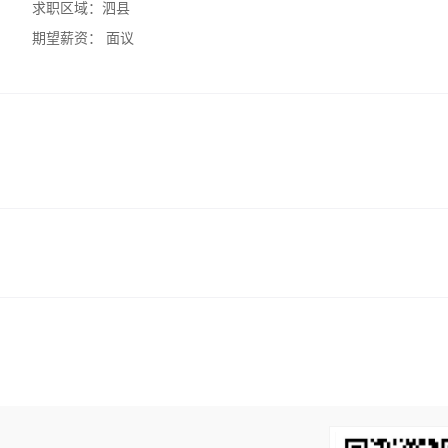
求职区域：
泗县
期望薪资：
面议