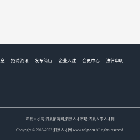
信息
招聘资讯
发布简历
企业入驻
会员中心
法律申明
们
泗县人才网,泗县招聘网,泗县人才市场,泗县人事人才网
Copyright © 2018-2022 泗县人才网 www.nclgw.cn All rights reserved.