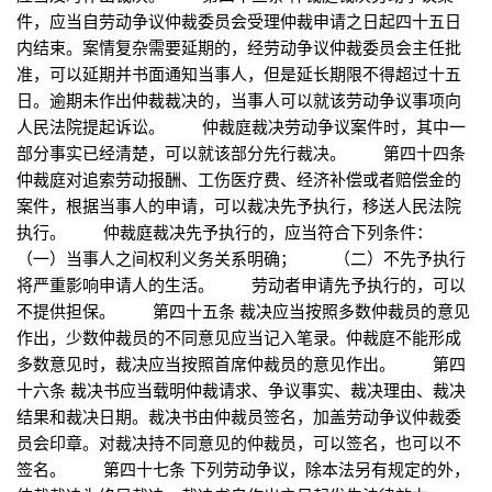
件，应当自劳动争议仲裁委员会受理仲裁申请之日起四十五日
内结束。案情复杂需要延期的，经劳动争议仲裁委员会主任批
准，可以延期并书面通知当事人，但是延长期限不得超过十五
日。逾期未作出仲裁裁决的，当事人可以就该劳动争议事项向
人民法院提起诉讼。 仲裁庭裁决劳动争议案件时，其中一
部分事实已经清楚，可以就该部分先行裁决。 第四十四条
仲裁庭对追索劳动报酬、工伤医疗费、经济补偿或者赔偿金的
案件，根据当事人的申请，可以裁决先予执行，移送人民法院
执行。 仲裁庭裁决先予执行的，应当符合下列条件：
（一）当事人之间权利义务关系明确； （二）不先予执行
将严重影响申请人的生活。 劳动者申请先予执行的，可以
不提供担保。 第四十五条 裁决应当按照多数仲裁员的意见
作出，少数仲裁员的不同意见应当记入笔录。仲裁庭不能形成
多数意见时，裁决应当按照首席仲裁员的意见作出。 第四
十六条 裁决书应当载明仲裁请求、争议事实、裁决理由、裁决
结果和裁决日期。裁决书由仲裁员签名，加盖劳动争议仲裁委
员会印章。对裁决持不同意见的仲裁员，可以签名，也可以不
签名。 第四十七条 下列劳动争议，除本法另有规定的外，