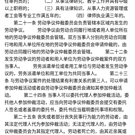
任审判员的； （二）从事法律研究、教学工作并具有中级
以上职称的； （三）具有法律知识、从事人力资源管理或
者工会等专业工作满五年的； （四）律师执业满三年的。
第二十一条 劳动争议仲裁委员会负责管辖本区域内发生的
劳动争议。 劳动争议由劳动合同履行地或者用人单位所在
地的劳动争议仲裁委员会管辖。双方当事人分别向劳动合同履
行地和用人单位所在地的劳动争议仲裁委员会申请仲裁的，由
劳动合同履行地的劳动争议仲裁委员会管辖。 第二十二条
发生劳动争议的劳动者和用人单位为劳动争议仲裁案件的双方
当事人。 劳务派遣单位或者用工单位与劳动者发生劳动争
议的，劳务派遣单位和用工单位为共同当事人。 第二十三
条 与劳动争议案件的处理结果有利害关系的第三人，可以申请
参加仲裁活动或者由劳动争议仲裁委员会通知其参加仲裁活
动。 第二十四条 当事人可以委托代理人参加仲裁活动。委
托他人参加仲裁活动，应当向劳动争议仲裁委员会提交有委托
人签名或者盖章的委托书，委托书应当载明委托事项和权限。
第二十五条 丧失或者部分丧失民事行为能力的劳动者，由
其法定代理人代为参加仲裁活动；无法定代理人的，由劳动争
议仲裁委员会为其指定代理人。劳动者死亡的，由其近亲属或