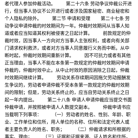
者代理人参加仲裁活动。 第二十六条 劳动争议仲裁公开进
行，但当事人协议不公开进行或者涉及国家秘密、商业秘密和
个人隐私的除外。 第二节 申请和受理 第二十七条 劳
动争议申请仲裁的时效期间为一年。仲裁时效期间从当事人知
道或者应当知道其权利被侵害之日起计算。 前款规定的仲
裁时效，因当事人一方向对方当事人主张权利，或者向有关部
门请求权利救济，或者对方当事人同意履行义务而中断。从中
断时起，仲裁时效期间重新计算。 因不可抗力或者有其他
正当理由，当事人不能在本条第一款规定的仲裁时效期间申请
仲裁的，仲裁时效中止。从中止时效的原因消除之日起，仲裁
时效期间继续计算。 劳动关系存续期间因拖欠劳动报酬发
生争议的，劳动者申请仲裁不受本条第一款规定的仲裁时效期
间的限制；但是，劳动关系终止的，应当自劳动关系终止之日
起一年内提出。 第二十八条 申请人申请仲裁应当提交书面
仲裁申请，并按照被申请人人数提交副本。 仲裁申请书应
当载明下列事项： （一）劳动者的姓名、性别、年龄、职
业、工作单位和住所，用人单位的名称、住所和法定代表人或
者主要负责人的姓名、职务； （二）仲裁请求和所根据的
事实、理由； （三）证据和证据来源、证人姓名和住所。