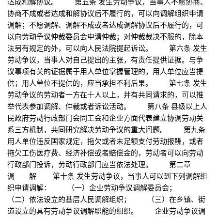
达成和解协议。 第五条 发生劳动争议，当事人不愿协商、
协商不成或者达成和解协议后不履行的，可以向调解组织申请
调解；不愿调解、调解不成或者达成调解协议后不履行的，可
以向劳动争议仲裁委员会申请仲裁；对仲裁裁决不服的，除本
法另有规定的外，可以向人民法院提起诉讼。 第六条 发生
劳动争议，当事人对自己提出的主张，有责任提供证据。与争
议事项有关的证据属于用人单位掌握管理的，用人单位应当提
供；用人单位不提供的，应当承担不利后果。 第七条 发生
劳动争议的劳动者一方在十人以上，并有共同请求的，可以推
举代表参加调解、仲裁或者诉讼活动。 第八条 县级以上人
民政府劳动行政部门会同工会和企业方面代表建立协调劳动关
系三方机制，共同研究解决劳动争议的重大问题。 第九条
用人单位违反国家规定，拖欠或者未足额支付劳动报酬，或者
拖欠工伤医疗费、经济补偿或者赔偿金的，劳动者可以向劳动
行政部门投诉，劳动行政部门应当依法处理。 第二章
调 解 第十条 发生劳动争议，当事人可以到下列调解组
织申请调解： （一）企业劳动争议调解委员会；
（二）依法设立的基层人民调解组织； （三）在乡镇、街
道设立的具有劳动争议调解职能的组织。 企业劳动争议调