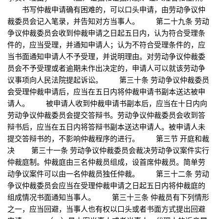
书写仲裁申请确有困难的，可以口头申请，由劳动争议仲
裁委员会记入笔录，并告知对方当事人。 第二十九条 劳动
争议仲裁委员会收到仲裁申请之日起五日内，认为符合受理条
件的，应当受理，并通知申请人；认为不符合受理条件的，应
当书面通知申请人不予受理，并说明理由。对劳动争议仲裁委
员会不予受理或者逾期未作出决定的，申请人可以就该劳动争
议事项向人民法院提起诉讼。 第三十条 劳动争议仲裁委员
会受理仲裁申请后，应当在五日内将仲裁申请书副本送达被申
请人。 被申请人收到仲裁申请书副本后，应当在十日内向
劳动争议仲裁委员会提交答辩书。劳动争议仲裁委员会收到答
辩书后，应当在五日内将答辩书副本送达申请人。被申请人未
提交答辩书的，不影响仲裁程序的进行。 第三节 开庭和裁
决 第三十一条 劳动争议仲裁委员会裁决劳动争议案件实行
仲裁庭制。仲裁庭由三名仲裁员组成，设首席仲裁员。简单劳
动争议案件可以由一名仲裁员独任仲裁。 第三十二条 劳动
争议仲裁委员会应当在受理仲裁申请之日起五日内将仲裁庭的
组成情况书面通知当事人。 第三十三条 仲裁员有下列情形
之一，应当回避，当事人也有权以口头或者书面方式提出回避