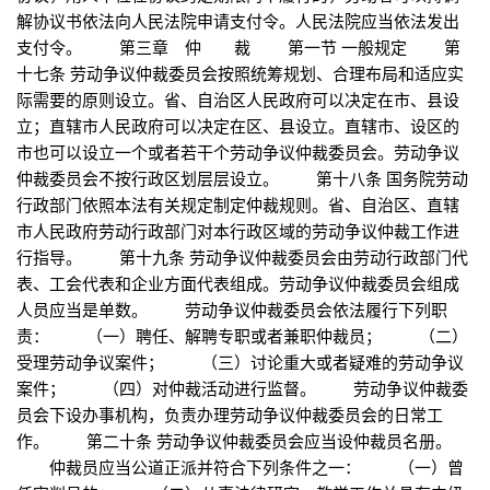
解协议书依法向人民法院申请支付令。人民法院应当依法发出
支付令。 第三章 仲 裁 第一节 一般规定 第
十七条 劳动争议仲裁委员会按照统筹规划、合理布局和适应实
际需要的原则设立。省、自治区人民政府可以决定在市、县设
立；直辖市人民政府可以决定在区、县设立。直辖市、设区的
市也可以设立一个或者若干个劳动争议仲裁委员会。劳动争议
仲裁委员会不按行政区划层层设立。 第十八条 国务院劳动
行政部门依照本法有关规定制定仲裁规则。省、自治区、直辖
市人民政府劳动行政部门对本行政区域的劳动争议仲裁工作进
行指导。 第十九条 劳动争议仲裁委员会由劳动行政部门代
表、工会代表和企业方面代表组成。劳动争议仲裁委员会组成
人员应当是单数。 劳动争议仲裁委员会依法履行下列职
责： （一）聘任、解聘专职或者兼职仲裁员； （二）
受理劳动争议案件； （三）讨论重大或者疑难的劳动争议
案件； （四）对仲裁活动进行监督。 劳动争议仲裁委
员会下设办事机构，负责办理劳动争议仲裁委员会的日常工
作。 第二十条 劳动争议仲裁委员会应当设仲裁员名册。
仲裁员应当公道正派并符合下列条件之一： （一）曾