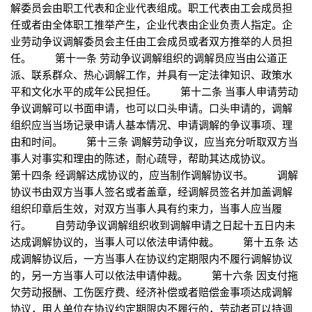
解委员会由职工代表和企业代表组成。职工代表由工会成员担
任或者由全体职工推举产生，企业代表由企业负责人指定。企
业劳动争议调解委员会主任由工会成员或者双方推举的人员担
任。 第十一条 劳动争议调解组织的调解员应当由公道正
派、联系群众、热心调解工作，并具有一定法律知识、政策水
平和文化水平的成年公民担任。 第十二条 当事人申请劳动
争议调解可以书面申请，也可以口头申请。口头申请的，调解
组织应当当场记录申请人基本情况、申请调解的争议事项、理
由和时间。 第十三条 调解劳动争议，应当充分听取双方当
事人对事实和理由的陈述，耐心疏导，帮助其达成协议。
第十四条 经调解达成协议的，应当制作调解协议书。 调解
协议书由双方当事人签名或者盖章，经调解员签名并加盖调解
组织印章后生效，对双方当事人具有约束力，当事人应当履
行。 自劳动争议调解组织收到调解申请之日起十五日内未
达成调解协议的，当事人可以依法申请仲裁。 第十五条 达
成调解协议后，一方当事人在协议约定期限内不履行调解协议
的，另一方当事人可以依法申请仲裁。 第十六条 因支付拖
欠劳动报酬、工伤医疗费、经济补偿或者赔偿金事项达成调解
协议，用人单位在协议约定期限内不履行的，劳动者可以持调