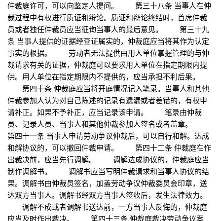
仲裁庭许可，可以向鉴定人提问。 第三十八条 当事人在仲
裁过程中有权进行质证和辩论。质证和辩论终结时，首席仲裁
员或者独任仲裁员应当征询当事人的最后意见。 第三十九
条 当事人提供的证据经查证属实的，仲裁庭应当将其作为认定
事实的根据。 劳动者无法提供由用人单位掌握管理的与仲
裁请求有关的证据，仲裁庭可以要求用人单位在指定期限内提
供。用人单位在指定期限内不提供的，应当承担不利后果。
第四十条 仲裁庭应当将开庭情况记入笔录。当事人和其他
仲裁参加人认为对自己陈述的记录有遗漏或者差错的，有权申
请补正。如果不予补正，应当记录该申请。 笔录由仲裁
员、记录人员、当事人和其他仲裁参加人签名或者盖章。
第四十一条 当事人申请劳动争议仲裁后，可以自行和解。达成
和解协议的，可以撤回仲裁申请。 第四十二条 仲裁庭在作
出裁决前，应当先行调解。 调解达成协议的，仲裁庭应当
制作调解书。 调解书应当写明仲裁请求和当事人协议的结
果。调解书由仲裁员签名，加盖劳动争议仲裁委员会印章，送
达双方当事人。调解书经双方当事人签收后，发生法律效力。
调解不成或者调解书送达前，一方当事人反悔的，仲裁庭
应当及时作出裁决。 第四十三条 仲裁庭裁决劳动争议案