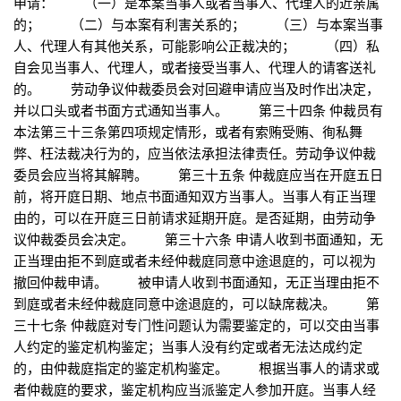
申请： （一）是本案当事人或者当事人、代理人的近亲属
的； （二）与本案有利害关系的； （三）与本案当事
人、代理人有其他关系，可能影响公正裁决的； （四）私
自会见当事人、代理人，或者接受当事人、代理人的请客送礼
的。 劳动争议仲裁委员会对回避申请应当及时作出决定，
并以口头或者书面方式通知当事人。 第三十四条 仲裁员有
本法第三十三条第四项规定情形，或者有索贿受贿、徇私舞
弊、枉法裁决行为的，应当依法承担法律责任。劳动争议仲裁
委员会应当将其解聘。 第三十五条 仲裁庭应当在开庭五日
前，将开庭日期、地点书面通知双方当事人。当事人有正当理
由的，可以在开庭三日前请求延期开庭。是否延期，由劳动争
议仲裁委员会决定。 第三十六条 申请人收到书面通知，无
正当理由拒不到庭或者未经仲裁庭同意中途退庭的，可以视为
撤回仲裁申请。 被申请人收到书面通知，无正当理由拒不
到庭或者未经仲裁庭同意中途退庭的，可以缺席裁决。 第
三十七条 仲裁庭对专门性问题认为需要鉴定的，可以交由当事
人约定的鉴定机构鉴定；当事人没有约定或者无法达成约定
的，由仲裁庭指定的鉴定机构鉴定。 根据当事人的请求或
者仲裁庭的要求，鉴定机构应当派鉴定人参加开庭。当事人经