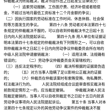
仲裁裁决为终局裁决，裁决书自作出之日起发生法律效力：
（一）追索劳动报酬、工伤医疗费、经济补偿或者赔偿
金，不超过当地月最低工资标准十二个月金额的争议；
（二）因执行国家的劳动标准在工作时间、休息休假、社会保
险等方面发生的争议。 第四十八条 劳动者对本法第四十七
条规定的仲裁裁决不服的，可以自收到仲裁裁决书之日起十五
日内向人民法院提起诉讼。 第四十九条 用人单位有证据证
明本法第四十七条规定的仲裁裁决有下列情形之一，可以自收
到仲裁裁决书之日起三十日内向劳动争议仲裁委员会所在地的
中级人民法院申请撤销裁决： （一）适用法律、法规确有
错误的； （二）劳动争议仲裁委员会无管辖权的；
（三）违反法定程序的； （四）裁决所根据的证据是伪造
的； （五）对方当事人隐瞒了足以影响公正裁决的证据
的； （六）仲裁员在仲裁该案时有索贿受贿、徇私舞弊、
枉法裁决行为的。 人民法院经组成合议庭审查核实裁决有
前款规定情形之一的，应当裁定撤销。 仲裁裁决被人民法
院裁定撤销的，当事人可以自收到裁定书之日起十五日内就该
劳动争议事项向人民法院提起诉讼。 第五十条 当事人对本
法第四十七条规定以外的其他劳动争议案件的仲裁裁决不服